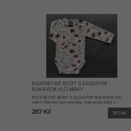
KOJENECKÉ BODY S DLOUHÝM
RUKÁVEM VLČÍ MÁKY
KOJENECKÉ BODY S DLOUHÝM RUKÁVEM Vlčí
máky Oblečení pro miminka, kojenecké body s...
287 Kč
DETAIL