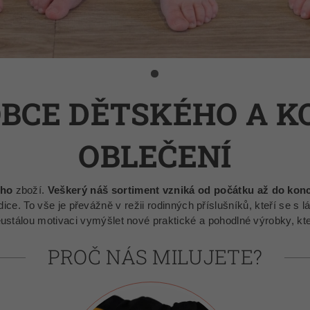
BCE DĚTSKÉHO A 
OBLEČENÍ
ého
zboží.
Veškerý náš sortiment vzniká od počátku až do kon
xpedice. To vše je převážně v režii rodinných příslušníků, kteří se
stálou motivaci vymýšlet nové praktické a pohodlné výrobky, kt
PROČ NÁS MILUJETE?