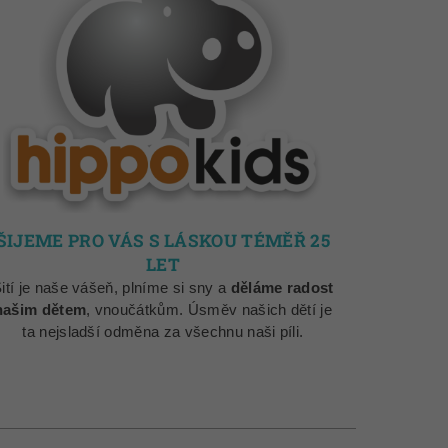
ŠIJEME PRO VÁS S LÁSKOU TÉMĚŘ 25
LET
ití je naše vášeň, plníme si sny a
děláme radost
našim dětem
, vnoučátkům. Úsměv našich dětí je
ta nejsladší odměna za všechnu naši píli.