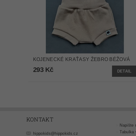
KOJENECKÉ KRAŤASY ŽEBRO BÉŽOVÁ
293 Kč
DETAIL
KONTAKT
Napište
Tabulka 
hippokids
@
hippokids.cz