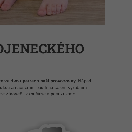
KOJENECKÉHO
ce ve dvou patrech naší provozovny.
Nápad,
 s láskou a nadšením podílí na celém výrobním
eré zároveň i zkoušíme a posuzujeme.