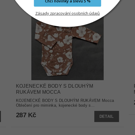
Chci novinky a slevu 5 %
Zásady zpracování osobních údajů
KOJENECKÉ BODY S DLOUHÝM
RUKÁVEM MOCCA
KOJENECKÉ BODY S DLOUHÝM RUKÁVEM Mocca
Oblečení pro miminka, kojenecké body s...
287 Kč
DETAIL