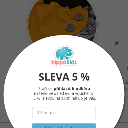
VĚNUJEME POZORNOST KAŽDÉMU
SLEVA 5 %
DETAILU
Š
Našim cílem je vyrábět nejen oblečení zajímavé,
Stačí se
přihlásit k odběru
ale zároveň i
praktické
. Maminky si pochvalují
našeho newsletteru a voucher s
í
pružnost a stálobarevnost
našich výrobků.
5 % slevou na příští nákup je Váš.
Dáváme si záležet!
NOVINKY