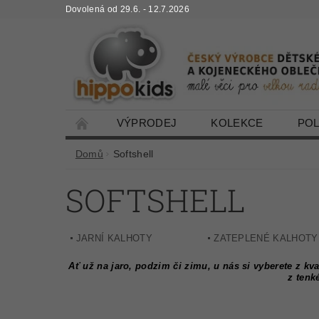
Dovolená od 29.6. - 12.7.2026
VÝPRODEJ
KOLEKCE
PO
Domů
Softshell
SOFTSHELL
JARNÍ KALHOTY
ZATEPLENÉ KALHOTY
Ať už na jaro, podzim či zimu, u nás si vyberete z kv
z tenk