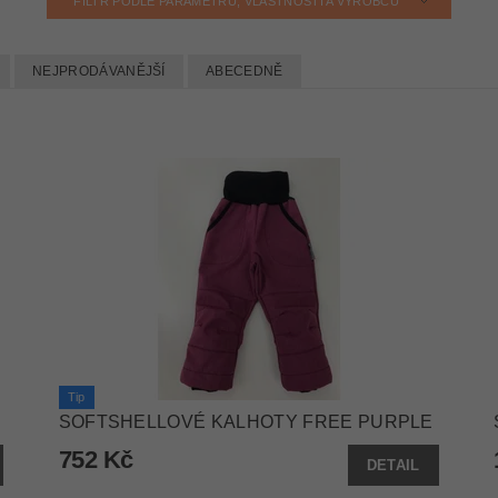
FILTR PODLE PARAMETRŮ, VLASTNOSTÍ A VÝROBCŮ
NEJPRODÁVANĚJŠÍ
ABECEDNĚ
Tip
SOFTSHELLOVÉ KALHOTY FREE PURPLE
752 Kč
DETAIL