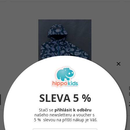
SOFTSHELLOVÁ BUNDA BLUE
SLEVA 5 %
1 127 Kč
od
DETAIL
Stačí se
přihlásit k odběru
našeho newsletteru a voucher s
5 % slevou na příští nákup je Váš.