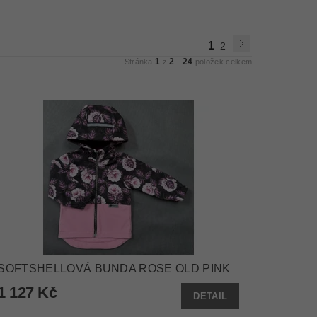
1
2
1
2
24
Stránka
z
-
položek celkem
SOFTSHELLOVÁ BUNDA ROSE OLD PINK
1 127 Kč
DETAIL