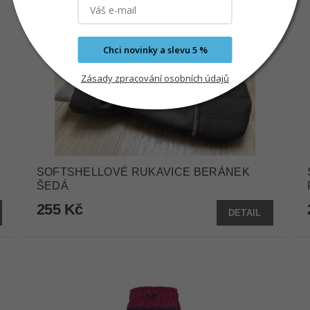
Chci novinky a slevu 5 %
Zásady zpracování osobních údajů
SOFTSHELLOVÉ RUKAVICE BERÁNEK
ŠEDÁ
255 Kč
DETAIL