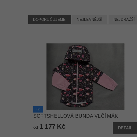
DOPORUČUJEME
NEJLEVNĚJŠÍ
NEJDRAŽŠÍ
Tip
SOFTSHELLOVÁ BUNDA VLČÍ MÁK
1 177 Kč
od
DETAIL