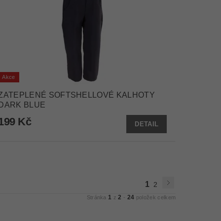
Akce
ZATEPLENÉ SOFTSHELLOVÉ KALHOTY
DARK BLUE
199 Kč
DETAIL
1
2
1
2
24
Stránka
z
-
položek celkem