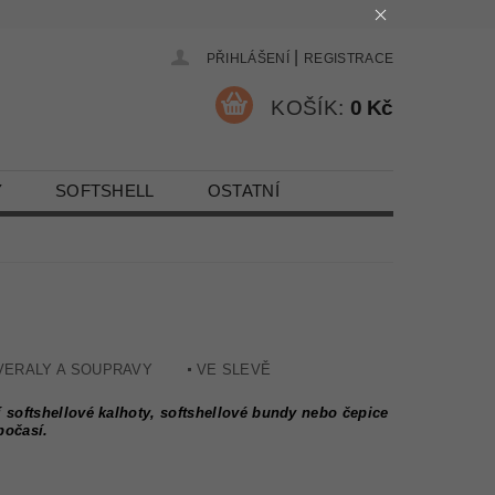
|
PŘIHLÁŠENÍ
REGISTRACE
KOŠÍK:
0 Kč
Y
SOFTSHELL
OSTATNÍ
VERALY A SOUPRAVY
VE SLEVĚ
í softshellové kalhoty, softshellové bundy nebo čepice
počasí.