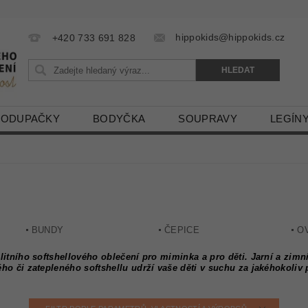
hippokids@hippokids.cz
+420 733 691 828
LODUPAČKY
BODYČKA
SOUPRAVY
LEGÍN
BUNDY
ČEPICE
O
alitního softshellového oblečení pro miminka a pro děti. Jarní a zimn
ého či zatepleného softshellu udrží vaše děti v suchu za jakéhokoliv 