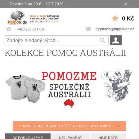
Dovolená od 29.6. - 12.7.2026
0 Kč
hippokids@hippokids.cz
+420 733 691 828
KOLEKCE POMOC AUSTRÁLII
FILTR PODLE PARAMETRŮ, VLASTNOSTÍ A VÝROBCŮ
DOPORUČUJEME
NEJLEVNĚJŠÍ
NEJDRAŽŠÍ