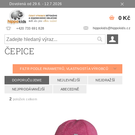
Dovolená od 29.6. - 12.7.2026
0 Kč
hippokids@hippokids.cz
+420 733 691 828
ČEPICE
FILTR PODLE PARAMETRŮ, VLASTNOSTÍ A VÝROBCŮ
DOPORUČUJEME
NEJLEVNĚJŠÍ
NEJDRAŽŠÍ
NEJPRODÁVANĚJŠÍ
ABECEDNĚ
2
položek celkem