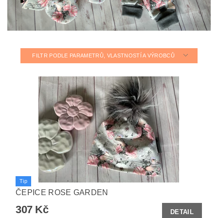
FILTR PODLE PARAMETRŮ, VLASTNOSTÍ A VÝROBCŮ
Tip
ČEPICE ROSE GARDEN
307 Kč
DETAIL