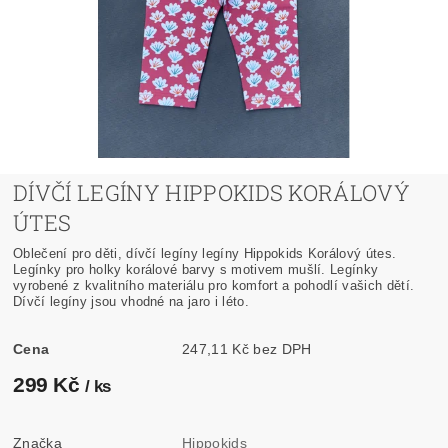
DÍVČÍ LEGÍNY HIPPOKIDS KORÁLOVÝ
ÚTES
Oblečení pro děti, dívčí legíny legíny Hippokids Korálový útes.
Legínky pro holky korálové barvy s motivem mušlí. Legínky
vyrobené z kvalitního materiálu pro komfort a pohodlí vašich dětí.
Dívčí legíny jsou vhodné na jaro i léto.
Cena
247,11 Kč bez DPH
299 Kč
/ ks
Značka
Hippokids