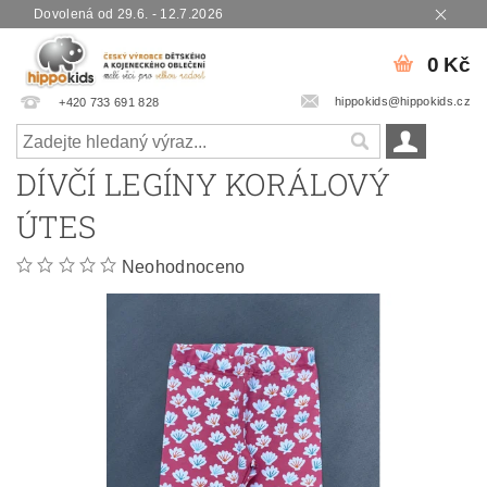
Dovolená od 29.6. - 12.7.2026
0 Kč
hippokids@hippokids.cz
+420 733 691 828
DÍVČÍ LEGÍNY KORÁLOVÝ
ÚTES
Neohodnoceno