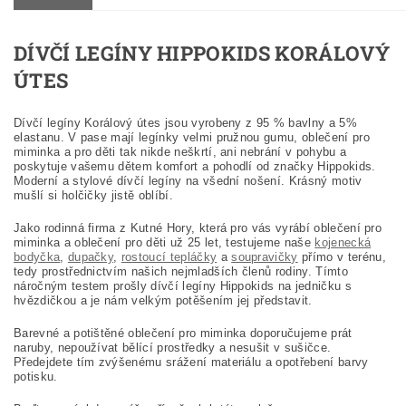
DÍVČÍ LEGÍNY HIPPOKIDS KORÁLOVÝ
ÚTES
Dí
včí legíny Korálový útes jsou vyrobeny z 95 % bavlny a 5%
elastanu. V pase mají legínky velmi pružnou gumu, oblečení pro
miminka a pro děti tak nikde neškrtí, ani nebrání v pohybu a
poskytuje vašemu dětem komfort a pohodlí od značky Hippokids.
Moderní a stylové dívčí legíny na všední nošení. Krásný motiv
mušlí si holčičky jistě oblíbí.
Jako rodinná firma z Kutné Hory, která pro vás vyrábí oblečení pro
miminka a oblečení pro děti už 25 let, testujeme naše
kojenecká
bodyčka
,
dupačky
,
rostoucí tepláčky
a
soupravičky
přímo v terénu,
tedy prostřednictvím našich nejmladších členů rodiny. Tímto
náročným testem prošly dívčí legíny Hippokids
na jedničku s
hvězdičkou a je nám velkým potěšením jej představit.
Barevné a potištěné oblečení pro miminka doporučujeme prát
naruby, nepoužívat bělící prostředky a nesušit v sušičce.
Předejdete tím zvýšenému srážení materiálu a opotřebení barvy
potisku.