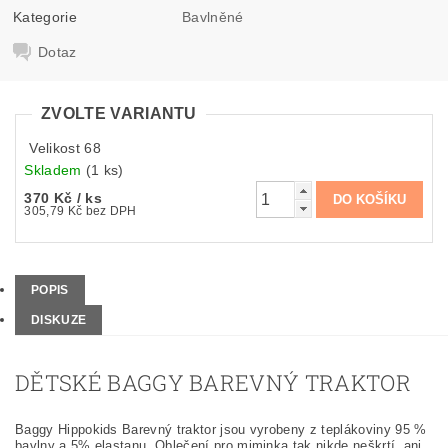
Kategorie
Bavlněné
Dotaz
ZVOLTE VARIANTU
Velikost 68
Skladem
(1 ks)
370 Kč
/ ks
305,79 Kč bez DPH
POPIS
DISKUZE
DĚTSKÉ BAGGY BAREVNÝ TRAKTOR
Baggy Hippokids Barevný traktor jsou vyrobeny z teplákoviny 95 %
bavlny a 5% elastanu. Oblečení pro miminka tak nikde neškrtí, ani