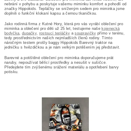
nebrání v pohybu a poskytuje vašemu miminku komfort a pohodlí od
značky Hippokids.
Tepláčky se sníženým sedem pro miminka jsme
doplnili o funkční klokaní kapsu a černou tkaničkou.
Jako rodinná firma z Kutné Hory, která pro vás vyrábí oblečení pro
miminka a oblečení pro děti už 25 let, testujeme naše
kojenecká
bodyčka
,
dupačky
,
rostoucí tepláčky
a
soupravičky
přímo v terénu,
tedy prostřednictvím našich nejmladších členů rodiny. Tímto
náročným testem prošly baggy Hippokids
Barevný traktor na
jedničku s hvězdičkou a je nám velkým potěšením jej představit.
Barevné a potištěné oblečení pro miminka doporučujeme prát
naruby, nepoužívat bělící prostředky a nesušit v sušičce.
Předejdete tím zvýšenému srážení materiálu a opotřebení barvy
potisku.