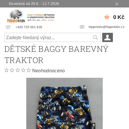
Dovolená od 29.6. - 12.7.2026
0 Kč
hippokids@hippokids.cz
+420 733 691 828
DĚTSKÉ BAGGY BAREVNÝ
TRAKTOR
Neohodnoceno