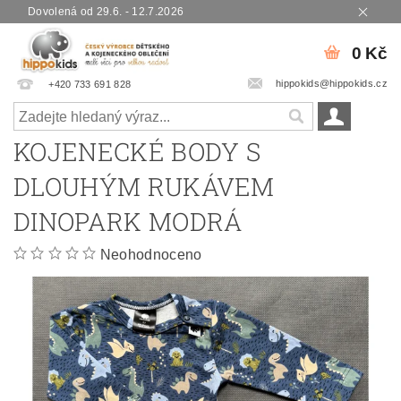
Dovolená od 29.6. - 12.7.2026
0 Kč
hippokids@hippokids.cz
+420 733 691 828
KOJENECKÉ BODY S
DLOUHÝM RUKÁVEM
DINOPARK MODRÁ
Neohodnoceno