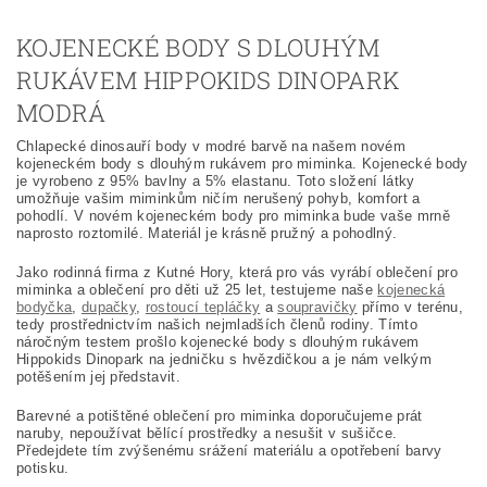
KOJENECKÉ BODY S DLOUHÝM
RUKÁVEM HIPPOKIDS DINOPARK
MODRÁ
Chlapecké dinosauří body
v modré barvě na našem novém
kojeneckém body s dlouhým rukávem pro miminka.
Kojenecké body
je vyrobeno z 95% bavlny a 5% elastanu. Toto složení látky
umožňuje vašim miminkům ničím nerušený pohyb, komfort a
pohodlí. V novém kojeneckém body pro miminka bude vaše mrně
naprosto roztomilé. Materiál je krásně pružný a pohodlný.
Jako rodinná firma z Kutné Hory, která pro vás vyrábí oblečení pro
miminka a oblečení pro děti už 25 let, testujeme naše
kojenecká
bodyčka
,
dupačky
,
rostoucí tepláčky
a
soupravičky
přímo v terénu,
tedy prostřednictvím našich nejmladších členů rodiny. Tímto
náročným testem prošlo kojenecké body s dlouhým rukávem
Hippokids
Dinopark na jedničku s hvězdičkou a je nám velkým
potěšením jej představit.
Barevné a potištěné oblečení pro miminka doporučujeme prát
naruby, nepoužívat bělící prostředky a nesušit v sušičce.
Předejdete tím zvýšenému srážení materiálu a opotřebení barvy
potisku.