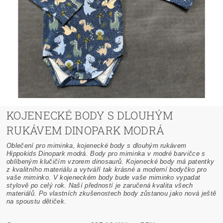
KOJENECKÉ BODY S DLOUHÝM
RUKÁVEM DINOPARK MODRÁ
Oblečení pro miminka, kojenecké body s dlouhým rukávem
Hippokids Dinopark modrá. Body pro miminka v modré barvičce s
oblíbeným klučičím vzorem dinosaurů. Kojenecké body má patentky
z kvalitního materiálu a vytváří tak krásné a moderní bodyčko pro
vaše miminko. V kojeneckém body bude vaše miminko vypadat
stylově po celý rok. Naší předností je zaručená kvalita všech
materiálů. Po vlastních zkušenostech body zůstanou jako nová ještě
na spoustu dětiček.