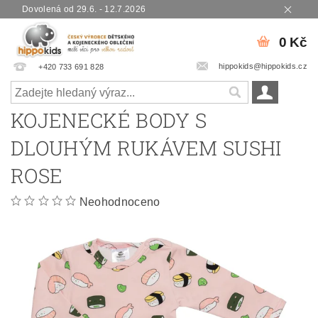
Dovolená od 29.6. - 12.7.2026
0 Kč
hippokids@hippokids.cz
+420 733 691 828
KOJENECKÉ BODY S
DLOUHÝM RUKÁVEM SUSHI
ROSE
Neohodnoceno