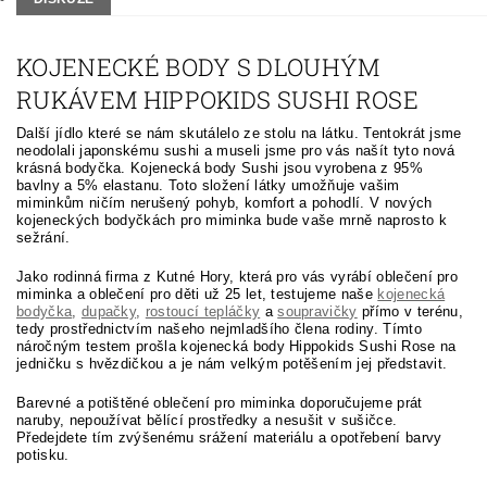
KOJENECKÉ BODY S DLOUHÝM
RUKÁVEM HIPPOKIDS SUSHI ROSE
Další jídlo které se nám skutálelo ze stolu na látku. Tentokrát jsme
neodolali japonskému sushi a museli jsme pro vás našít tyto nová
krásná bodyčka. Kojenecká body Sushi jsou vyrobena z 95%
bavlny a 5% elastanu. Toto složení látky umožňuje vašim
miminkům ničím nerušený pohyb, komfort a pohodlí. V nových
kojeneckých bodyčkách pro miminka bude vaše mrně naprosto k
sežrání.
Jako rodinná firma z Kutné Hory, která pro vás vyrábí oblečení pro
miminka a oblečení pro děti už 25 let, testujeme naše
kojenecká
bodyčka
,
dupačky
,
rostoucí tepláčky
a
soupravičky
přímo v terénu,
tedy prostřednictvím našeho nejmladšího člena rodiny. Tímto
náročným testem prošla kojenecká body Hippokids Sushi Rose na
jedničku s hvězdičkou a je nám velkým potěšením jej představit.
Barevné a potištěné oblečení pro miminka doporučujeme prát
naruby, nepoužívat bělící prostředky a nesušit v sušičce.
Předejdete tím zvýšenému srážení materiálu a opotřebení barvy
potisku.