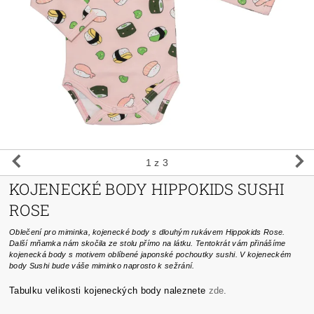
1
z 3
KOJENECKÉ BODY HIPPOKIDS SUSHI
ROSE
Oblečení pro miminka, kojenecké body s dlouhým rukávem Hippokids Rose.
Další mňamka nám skočila ze stolu přímo na látku. Tentokrát vám přinášíme
kojenecká body s motivem oblíbené japonské pochoutky sushi. V kojeneckém
body Sushi bude váše miminko naprosto k sežrání.
Tabulku velikosti kojeneckých body naleznete
zde
.