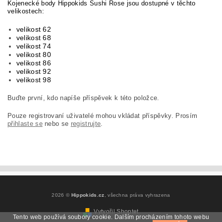
Kojenecké body Hippokids Sushi Rose jsou dostupné v těchto
velikostech:
velikost 62
velikost 68
velikost 74
velikost 80
velikost 86
velikost 92
velikost 98
Buďte první, kdo napíše příspěvek k této položce.
Pouze registrovaní uživatelé mohou vkládat příspěvky. Prosím
přihlaste se
nebo se
registrujte
.
2026 ©
Hippokids.cz
, všechna práva vyhrazena
Vytvořil Shoptet
Tento web používá soubory cookie. Dalším procházením tohoto webu