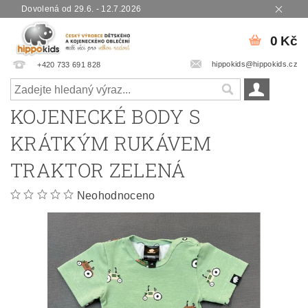
Dovolená od 29.6. - 12.7.2026
0 Kč
hippokids@hippokids.cz
+420 733 691 828
KOJENECKÉ BODY S
KRÁTKÝM RUKÁVEM
TRAKTOR ZELENÁ
Neohodnoceno