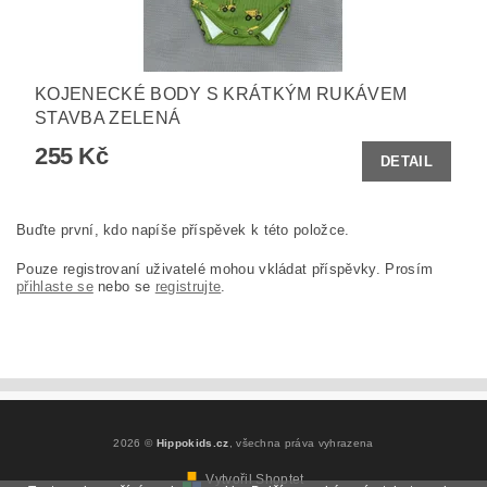
KOJENECKÉ BODY S KRÁTKÝM RUKÁVEM
STAVBA ZELENÁ
255 Kč
DETAIL
Buďte první, kdo napíše příspěvek k této položce.
Pouze registrovaní uživatelé mohou vkládat příspěvky. Prosím
přihlaste se
nebo se
registrujte
.
2026 ©
Hippokids.cz
, všechna práva vyhrazena
Vytvořil Shoptet