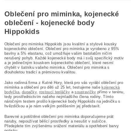
Oblečení pro miminka, kojenecké
oblečení - kojenecké body
Hippokids
Oblečení pro miminka Hippokids jsou kvalitní a stylové kousky
kojeneckého oblečení. Oblečení pro miminka je vyrobeno z 95%
bavlny a 5% elastanu, což umožňuje vašim batolatům ničím
nerušený pohyb. Každé kojenecké body má i svůj specifický motiv
a je jedinečným kouskem kojeneckého oblečení, které nesmí
chybět v šatníku vašeho miminka. Oblečení pro miminka s
dlouholetou tradicí a prémiovou kvalitou.
Jako rodinná firma z Kutné Hory, která pro vás vyrábí oblečení pro
miminka a oblečení pro děti už 25 let, testujeme naše
kojenecká
bodyčka
,
dupačky
,
rostoucí tepláčky
a
soupravičky
přímo v terénu,
tedy prostřednictvím našeho nejmladšího člena rodiny. Tímto
náročným testem prošlo kojenecké body Hippokids na jedničku s
hvězdičkou a je nám velkým potěšením jej představit.
Barevné a potištěné oblečení pro miminka doporučujeme prát
naruby, nepoužívat bělící prostředky a nesušit v sušičce.
Předejdete tím zvýšenému srážení materiálu a opotřebení barvy
potisku.