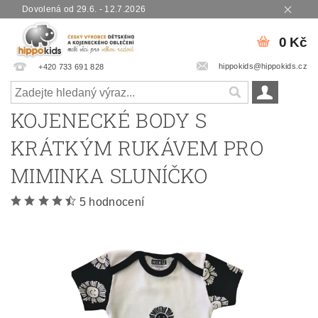
Dovolená od 29.6. - 12.7.2026
0 Kč
hippokids@hippokids.cz
+420 733 691 828
KOJENECKÉ BODY S
KRÁTKÝM RUKÁVEM PRO
MIMINKA SLUNÍČKO
5 hodnocení