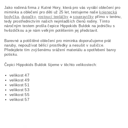
Jako rodinná firma z Kutné Hory, která pro vás vyrábí oblečení pro
miminka a oblečení pro děti už 25 let, testujeme naše
kojenecká
bodyčka
,
dupačky
,
rostoucí tepláčky
a
soupravičky
přímo v terénu,
tedy prostřednictvím našich nejmladších členů rodiny. Tímto
náročným testem prošla čepice Hippokids Buldok
na jedničku s
hvězdičkou a je nám velkým potěšením jej představit.
Barevné a potištěné oblečení pro miminka doporučujeme prát
naruby, nepoužívat bělící prostředky a nesušit v sušičce.
Předejdete tím zvýšenému srážení materiálu a opotřebení barvy
potisku.
Čepici Hippokids Buldok šijeme v těchto velikostech:
velikost 47
velikost 49
velikost 51
velikost 53
velikost 55
velikost 57