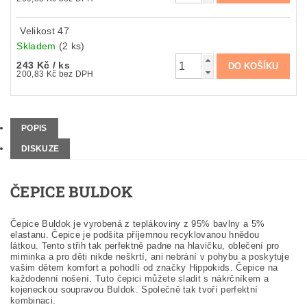
Velikost 47
Skladem
(2 ks)
243 Kč
/ ks
200,83 Kč bez DPH
POPIS
DISKUZE
ČEPICE BULDOK
Čepice Buldok je vyrobená z teplákoviny z 95% bavlny a 5%
elastanu. Čepice je podšita příjemnou recyklovanou hnědou
látkou. Tento střih tak perfektně padne na hlavičku, oblečení pro
miminka a pro děti nikde neškrtí, ani nebrání v pohybu a poskytuje
vašim dětem komfort a pohodlí od značky Hippokids. Čepice na
každodenní nošení. Tuto čepici můžete sladit s nákrčníkem a
kojeneckou soupravou Buldok. Společně tak tvoří perfektní
kombinaci.