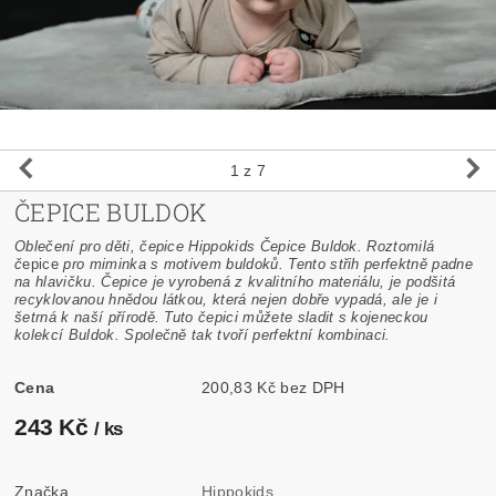
1
z 7
ČEPICE BULDOK
Oblečení pro děti, čepice Hippokids Čepice Buldok. Roztomilá
č
epice
pro miminka s motivem buldoků. Tento střih perfektně padne
na hlavičku. Čepice je vyrobená z kvalitního materiálu, je podšitá
recyklovanou hnědou látkou, která nejen dobře vypadá, ale je i
šetrná k naší přírodě. Tuto čepici můžete sladit s kojeneckou
kolekcí Buldok. Společně tak tvoří perfektní kombinaci.
Cena
200,83 Kč bez DPH
243 Kč
/ ks
Značka
Hippokids