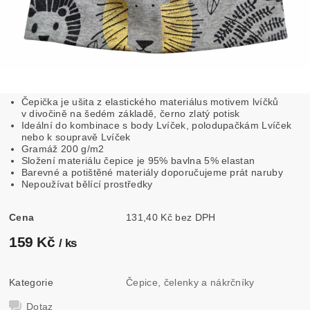
Čepička je ušita z elastického materiálus motivem lvíčků
v divočině na šedém základě, černo zlatý potisk
Ideální do kombinace s body Lvíček, polodupačkám Lvíček
nebo k soupravě Lvíček
Gramáž 200 g/m2
Složení materiálu čepice je 95% bavlna 5% elastan
Barevné a potištěné materiály doporučujeme prát naruby
Nepoužívat bělící prostředky
Cena
131,40 Kč bez DPH
159 Kč
/ ks
Kategorie
Čepice, čelenky a nákrčníky
Dotaz