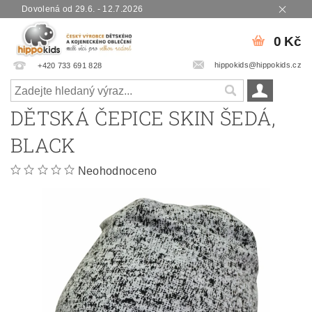
Dovolená od 29.6. - 12.7.2026
0 Kč
hippokids@hippokids.cz
+420 733 691 828
DĚTSKÁ ČEPICE SKIN ŠEDÁ,
BLACK
Neohodnoceno