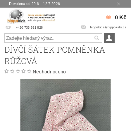
Dovolená od 29.6. - 12.7.2026
0 Kč
hippokids@hippokids.cz
+420 733 691 828
DÍVČÍ ŠÁTEK POMNĚNKA
RŮŽOVÁ
Neohodnoceno