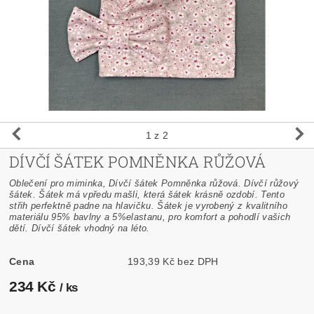
1
z 2
DÍVČÍ ŠÁTEK POMNĚNKA RŮŽOVÁ
Oblečení pro miminka, Dívčí šátek Pomněnka růžová. Dívčí růžový
šátek. Šátek má vpředu mašli, která šátek krásně ozdobí. Tento
střih perfektně padne na hlavičku. Šátek je vyrobený z kvalitního
materiálu 95% bavlny a 5%elastanu, pro komfort a pohodlí vašich
dětí. Dívčí šátek vhodný na léto.
Cena
193,39 Kč bez DPH
234 Kč
/ ks