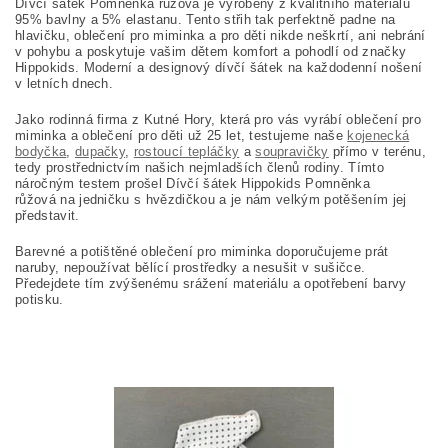
Dívčí šátek Pomněnka růžová je vyrobený z kvalitního materiálu
95% bavlny a 5% elastanu. Tento střih tak perfektně padne na
hlavičku, oblečení pro miminka a pro děti nikde neškrtí, ani nebrání
v pohybu a poskytuje vašim dětem komfort a pohodlí od značky
Hippokids. Moderní a designový dívčí šátek na každodenní nošení
v letních dnech.
Jako rodinná firma z Kutné Hory, která pro vás vyrábí oblečení pro
miminka a oblečení pro děti už 25 let, testujeme naše
kojenecká
bodyčka
,
dupačky
,
rostoucí tepláčky
a
soupravičky
přímo v terénu,
tedy prostřednictvím našich nejmladších členů rodiny. Tímto
náročným testem prošel Dívčí šátek Hippokids Pomněnka
růžová
na jedničku s hvězdičkou a je nám velkým potěšením jej
představit.
Barevné a potištěné oblečení pro miminka doporučujeme prát
naruby, nepoužívat bělící prostředky a nesušit v sušičce.
Předejdete tím zvýšenému srážení materiálu a opotřebení barvy
potisku.