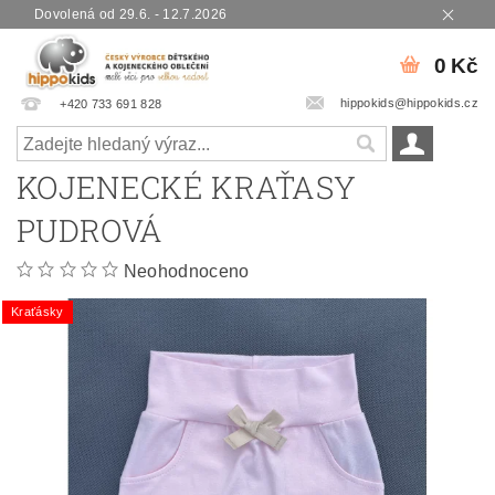
Dovolená od 29.6. - 12.7.2026
0 Kč
hippokids@hippokids.cz
+420 733 691 828
KOJENECKÉ KRAŤASY
PUDROVÁ
Neohodnoceno
Kraťásky