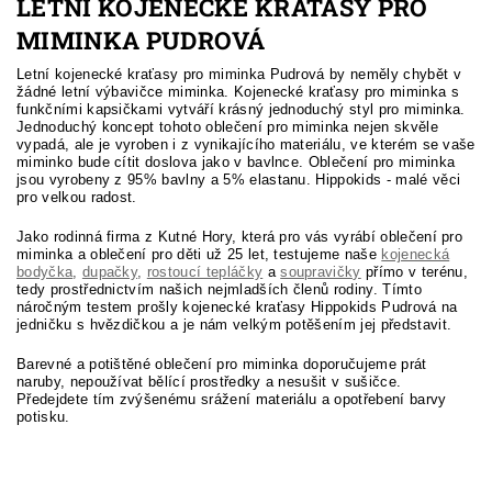
LETNÍ KOJENECKÉ KRAŤASY PRO
MIMINKA PUDROVÁ
Letní kojenecké kraťasy pro miminka Pudrová by neměly chybět v
žádné letní výbavičce miminka. Kojenecké kraťasy pro miminka s
funkčními kapsičkami vytváří krásný jednoduchý styl pro miminka.
Jednoduchý koncept tohoto oblečení pro miminka nejen skvěle
vypadá, ale je vyroben i z vynikajícího materiálu, ve kterém se vaše
miminko bude cítit doslova jako v bavlnce. Oblečení pro miminka
jsou vyrobeny z 95% bavlny a 5% elastanu. Hippokids - malé věci
pro velkou radost.
Jako rodinná firma z Kutné Hory, která pro vás vyrábí oblečení pro
miminka a oblečení pro děti už 25 let, testujeme naše
kojenecká
bodyčka
,
dupačky
,
rostoucí tepláčky
a
soupravičky
přímo v terénu,
tedy prostřednictvím našich nejmladších členů rodiny. Tímto
náročným testem prošly kojenecké kraťasy Hippokids Pudrová na
jedničku s hvězdičkou a je nám velkým potěšením jej představit.
Barevné a potištěné oblečení pro miminka doporučujeme prát
naruby, nepoužívat bělící prostředky a nesušit v sušičce.
Předejdete tím zvýšenému srážení materiálu a opotřebení barvy
potisku.