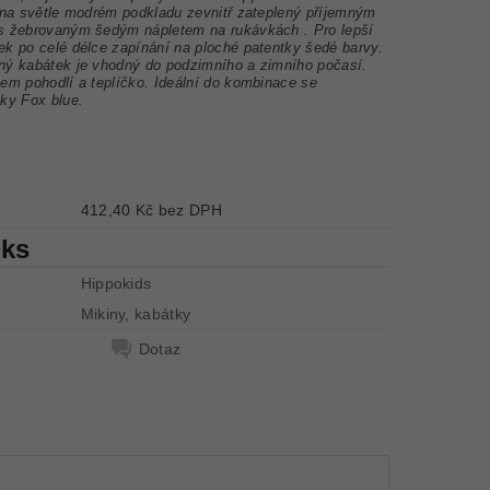
y na světle modrém podkladu zevnitř zateplený příjemným
 s žebrovaným šedým nápletem na rukávkách .
Pro lepší
ek po celé délce zapínání na ploché patentky šedé barvy.
ný kabátek je vhodný do podzimního a zimního počasí.
em pohodlí a teplíčko. Ideální do kombinace se
ky Fox blue.
412,40 Kč bez DPH
 ks
Hippokids
Mikiny, kabátky
Dotaz