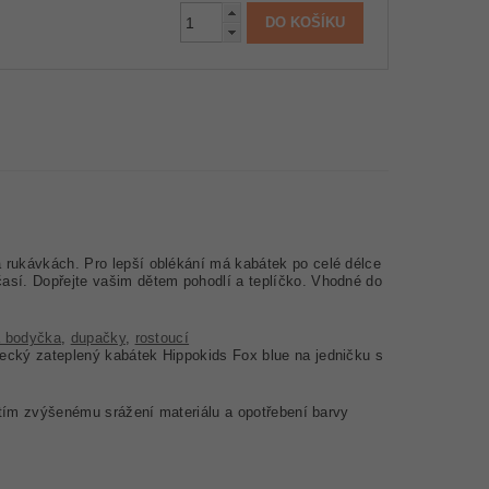
 rukávkách. Pro lepší oblékání má kabátek po celé délce
así. Dopřejte vašim dětem pohodlí a teplíčko. Vhodné do
á bodyčka
,
dupačky
,
rostoucí
necký zateplený kabátek Hippokids Fox blue na jedničku s
 tím zvýšenému srážení materiálu a opotřebení barvy