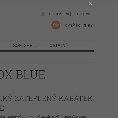
|
PŘIHLÁŠENÍ
REGISTRACE
KOŠÍK:
0 Kč
Y
SOFTSHELL
OSTATNÍ
OX BLUE
CKÝ ZATEPLENÝ KABÁTEK
E
nka, kojenecký zateplený kabátek Hippokids Fox blue.