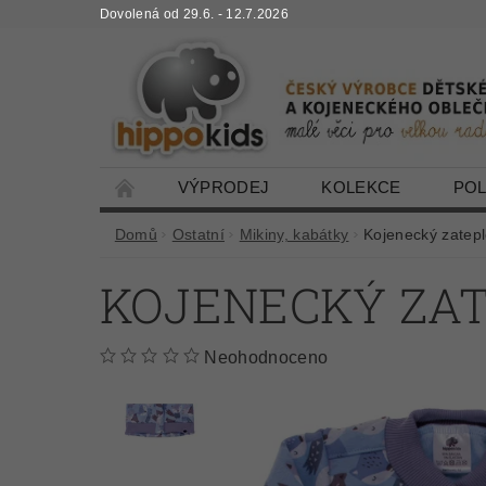
Dovolená od 29.6. - 12.7.2026
VÝPRODEJ
KOLEKCE
PO
Domů
Ostatní
Mikiny, kabátky
Kojenecký zatep
KOJENECKÝ ZAT
Neohodnoceno