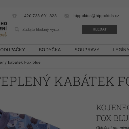
hippokids@hippokids.cz
+420 733 691 828
LODUPAČKY
BODYČKA
SOUPRAVY
LEGÍN
lený kabátek Fox blue
EPLENÝ KABÁTEK F
KOJENE
FOX BLU
Oblečení pro mimi