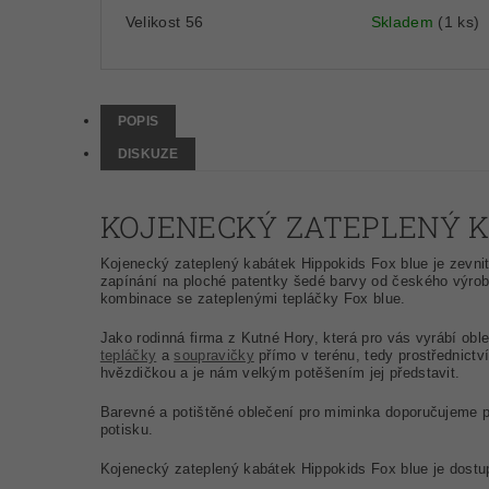
Velikost 56
Skladem
(1 ks)
POPIS
DISKUZE
KOJENECKÝ ZATEPLENÝ K
Kojenecký zateplený kabátek Hippokids Fox blue je zevni
zapínání na ploché patentky šedé barvy od českého výrob
kombinace se zateplenými tepláčky Fox blue.
Jako rodinná firma z Kutné Hory, která pro vás vyrábí obl
tepláčky
a
soupravičky
přímo v terénu, tedy prostřednict
hvězdičkou a je nám velkým potěšením jej představit.
Barevné a potištěné oblečení pro miminka doporučujeme pr
potisku.
Kojenecký zateplený kabátek Hippokids Fox blue je dostup