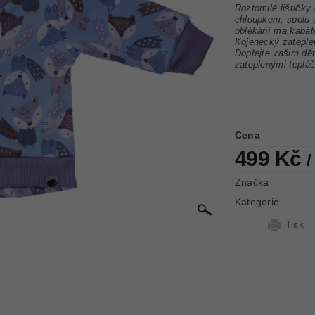
Roztomilé lištičk
chloupkem, spolu
oblékání má kabát
Kojenecký zateple
Dopřejte vašim dět
zateplenými tepláč
Cena
499 Kč
/
Značka
Kategorie
Tisk