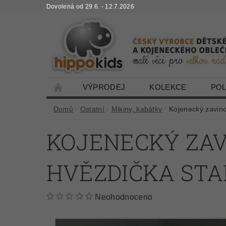
Dovolená od 29.6. - 12.7.2026
VÝPRODEJ
KOLEKCE
PO
Domů
Ostatní
Mikiny, kabátky
Kojenecký zavin
KOJENECKÝ ZAV
HVĚZDIČKA ST
Neohodnoceno