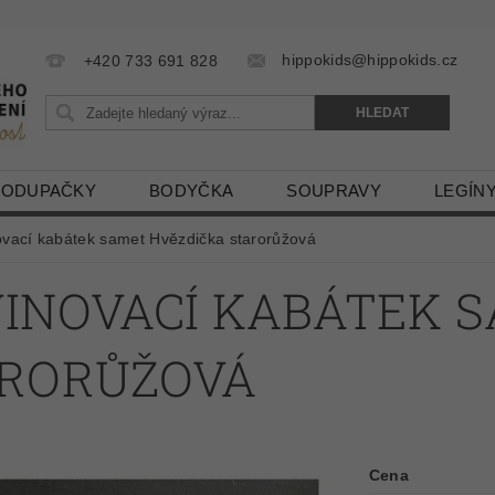
hippokids@hippokids.cz
+420 733 691 828
LODUPAČKY
BODYČKA
SOUPRAVY
LEGÍN
ovací kabátek samet Hvězdička starorůžová
INOVACÍ KABÁTEK 
ARORŮŽOVÁ
Cena