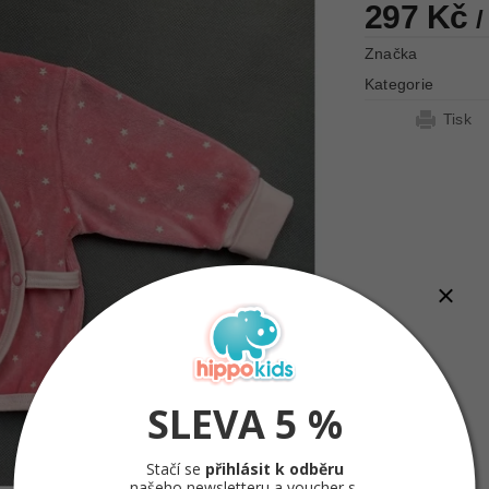
297 Kč
/
Značka
Kategorie
Tisk
SLEVA 5 %
Stačí se
přihlásit k odběru
našeho newsletteru a voucher s