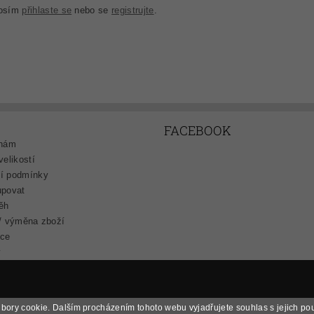
rosím
přihlaste se
nebo se
registrujte
.
FACEBOOK
 nám
velikostí
í podmínky
upovat
ěh
/ výměna zboží
ce
y
bory cookie. Dalším procházením tohoto webu vyjadřujete souhlas s jejich po