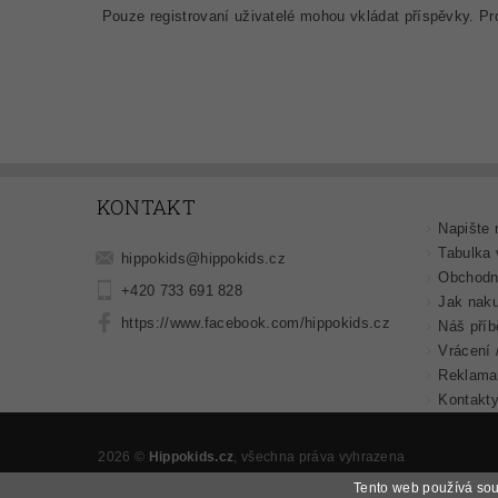
Pouze registrovaní uživatelé mohou vkládat příspěvky. P
KONTAKT
Napište
Tabulka 
hippokids
@
hippokids.cz
Obchodn
+420 733 691 828
Jak nak
https://www.facebook.com/hippokids.cz
Náš příb
Vrácení 
Reklama
Kontakt
2026 ©
Hippokids.cz
, všechna práva vyhrazena
Tento web používá sou