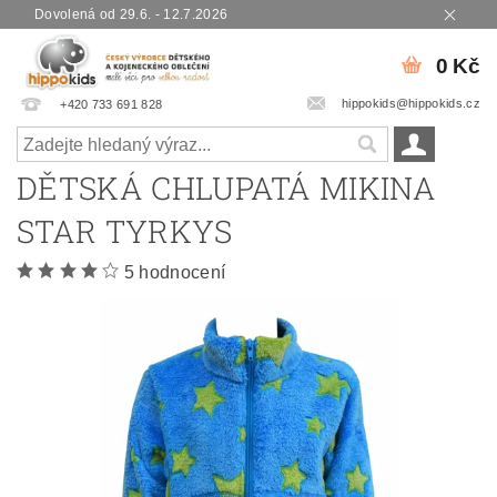
Dovolená od 29.6. - 12.7.2026
0 Kč
hippokids@hippokids.cz
+420 733 691 828
DĚTSKÁ CHLUPATÁ MIKINA
STAR TYRKYS
5 hodnocení