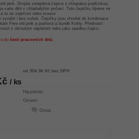
old pink
.
Dvojitá zateplená čepice s chlupatou podšívkou,
je vaše děti v chladnějším počasí. Tuto čepičku šijeme ve
 a to se zaječími nebo mouse
e vyrobit i bez oušek.
Čepičky jsou vhodné do kombinace
otám Free old pink a pudrová a bundě Květy. Předností
nosit s ohrnutým nápletem nebo jako spadlou čepici.
to do
šesti pracovních dnů.
od 304,96 Kč bez DPH
Kč
/ ks
Hippokids
Ostatní
Dotaz