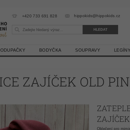
hippokids@hippokids.cz
+420 733 691 828
LODUPAČKY
BODYČKA
SOUPRAVY
LEGÍN
CE ZAJÍČEK OLD PI
ZATEPLE
ZAJÍČEK
Oblečení pro mimi