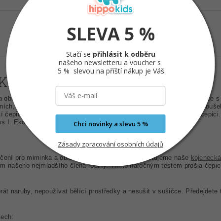
SLEVA 5 %
Stačí se
přihlásit k odběru
našeho newsletteru a voucher s
5 % slevou na příští nákup je Váš.
KIDS ZAJÍČEK OLD PINK
oblečení pro děti Hippokids Zajíček old pink.
Dvojitá zateplená čepice s
eních, a to se zaječími nebo mouse oušky.
Na přání lze vyrobit i bez ouš
 čepice je, že ji
lze nosit s ohrnutým nápletem nebo jako spadlou čepici.
s I. Ekologická etiketa z pratelného papíru.
Chci novinky a slevu 5 %
Zásady zpracování osobních údajů
ečení pro miminka a oblečení pro děti už 25 let, testujeme naše
kojeneck
vím našeho nejmladšího člena rodiny. Tímto náročným testem prošla čepic
át naruby, nepoužívat bělící prostředky a nesušit v sušičce. Předejdete
tech: