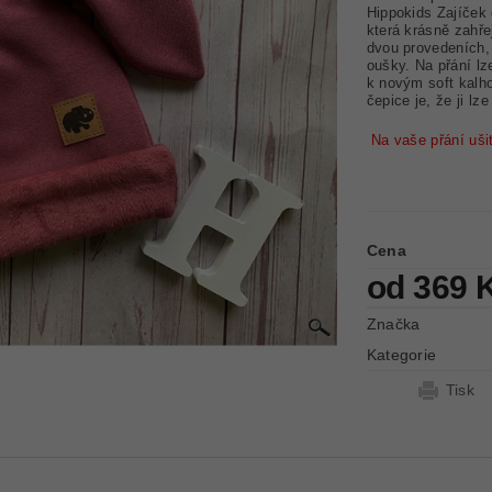
Hippokids Zajíček 
která krásně zahře
dvou provedeních,
oušky.
Na přání lz
k novým soft kalh
čepice je, že ji
lze 
Na vaše přání uši
Cena
od 369 
Značka
Kategorie
Tisk