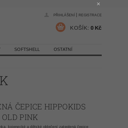
|
PŘIHLÁŠENÍ
REGISTRACE
KOŠÍK:
0 Kč
Y
SOFTSHELL
OSTATNÍ
NK
NÁ ČEPICE HIPPOKIDS
 OLD PINK
nka, kojenecké a dětské oblečení zateplená čepice