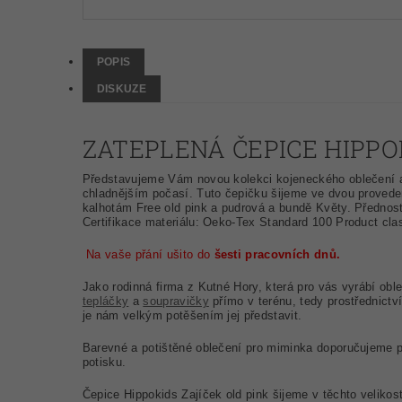
POPIS
DISKUZE
ZATEPLENÁ ČEPICE HIPPO
Představujeme Vám novou kolekci kojeneckého oblečení a 
chladnějším počasí. Tuto čepičku šijeme ve dvou proved
kalhotám Free old pink a pudrová a bundě Květy. Předností
Certifikace materiálu: Oeko-Tex Standard 100 Product clas
Na vaše přání ušito do
šesti pracovních dnů.
Jako rodinná firma z Kutné Hory, která pro vás vyrábí obl
tepláčky
a
soupravičky
přímo v terénu, tedy prostřednict
je nám velkým potěšením jej představit.
Barevné a potištěné oblečení pro miminka doporučujeme pr
potisku.
Čepice Hippokids Zajíček old pink šijeme
v těchto velikos