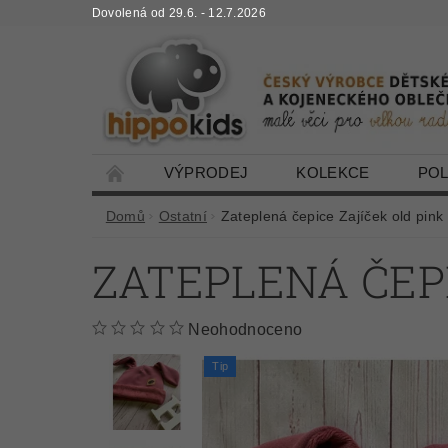
Dovolená od 29.6. - 12.7.2026
VÝPRODEJ
KOLEKCE
PO
Domů
Ostatní
Zateplená čepice Zajíček old pink
ZATEPLENÁ ČEPI
Neohodnoceno
Tip