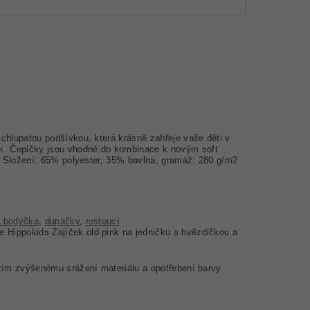
 chlupatou podšívkou,
která krásně zahřeje vaše děti v
ek.
Čepičky jsou vhodné do kombinace k novým soft
Složení: 65% polyester, 35% bavlna, gramáž:
280 g/m2
á bodyčka
,
dupačky
,
rostoucí
e Hippokids Zajíček old pink na jedničku s hvězdičkou a
 tím zvýšenému srážení materiálu a opotřebení barvy