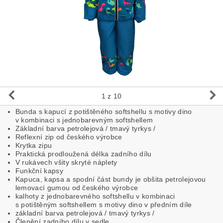
1
z 10
Bunda s kapucí z potištěného softshellu s motivy dino
v kombinaci s jednobarevným softshellem
Základní barva petrolejová / tmavý tyrkys /
Reflexní zip od českého výrobce
Krytka zipu
Praktická prodloužená délka zadního dílu
V rukávech všity skryté náplety
Funkční kapsy
Kapuca, kapsa a spodní část bundy je obšita petrolejovou
lemovací gumou od českého výrobce
kalhoty z jednobarevného softshellu v kombinaci
s potištěným softshellem s motivy dino v předním díle
základní barva petrolejová / tmavý tyrkys /
Členění zadního dílu v sedle