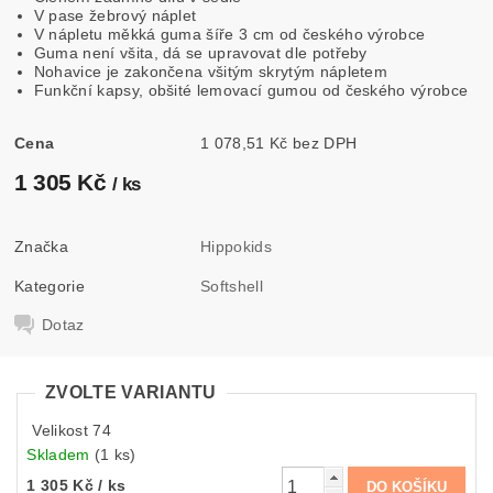
V pase žebrový náplet
V nápletu měkká guma šíře 3 cm od českého výrobce
Guma není všita, dá se upravovat dle potřeby
Nohavice je zakončena všitým skrytým nápletem
Funkční kapsy, obšité lemovací gumou od českého výrobce
Cena
1 078,51 Kč bez DPH
1 305 Kč
/ ks
Značka
Hippokids
Kategorie
Softshell
Dotaz
ZVOLTE VARIANTU
Velikost 74
Skladem
(1 ks)
1 305 Kč
/ ks