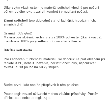
Díky svým vlastnostem je materiál softshell vhodný pro nošení
během celého roku a zajistí komfort i v nepřízni počasí.
Zimní softshell
(pro dobrodružství chladnějších podzimních,
zimních dnů)
Gramáž: 335 g/m2
Materiálové složení: vrchní vrstva 100% polyester (tkaná vazba),
membrána 100% polyurethan, rubová strana fleece
Údržba softshellu
Pro zachování funkčnosti materiálu se doporučuje prát oblečení při
teplotě 30°C, nebělit, nežehlit, nečistit chemicky, nepoužívat
aviváž, sušit pouze na nízký stupeň.
Buďte první, kdo napíše příspěvek k této položce.
Pouze registrovaní uživatelé mohou vkládat příspěvky. Prosím
přihlaste se
nebo se
registrujte
.