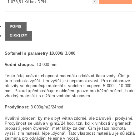
1 078,51 Kč bez DPH
POPIS
DISKUZE
Softshell s parametry 10.000/ 3.000
Vodní sloupec
: 10 000 mm
Tento údaj udává schopnost materiálu odolávat tlaku vody. Čím je
tato hodnota vyšší, tím vyšší je i nepromokavost. Pro outdoorové
aktivity se doporučuje materiál s vodním sloupcem 5 000 – 10 000
mm. Pokud upřednostňujete oblečení pouze pro běžné nošení, bude
vhodný materiál i s nižším vodním sloupcem.
Prodyšnost
: 3 000g/m2/24hod.
Kvalitní oblečení by mělo být větruvzdorné, ale zároveň i prodyšné.
Prodyšnost se udává v g/m2/24 hod, tzn. kolik vlhkosti v gramech
propustí jeden čtvereční metr látky za den. Čím je tato hodnota
vyšší, tím materiál lépe „dýchá“. Tato vlastnost materiálu je důležitá
zejména pro odvádění tělesné vlhkosti.