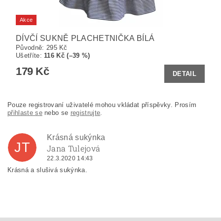
Akce
DÍVČÍ SUKNĚ PLACHETNIČKA BÍLÁ
Původně:
295 Kč
Ušetříte
:
116 Kč (–39 %)
179 Kč
DETAIL
Pouze registrovaní uživatelé mohou vkládat příspěvky. Prosím
přihlaste se
nebo se
registrujte
.
Krásná sukýnka
JT
Jana Tulejová
22.3.2020 14:43
Krásná a slušivá sukýnka.