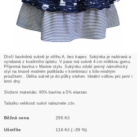
Dívčí bavlněná sukně je střihu A, bez kapes. Sukýnka je nabíraná a
vyrobená z kvalitního úpletu. V pase má sukně 4 cm měkkou gumu.
Příjemná bavlna v Marine stylu. Sukýnku zdobí jemný námořnický
styl na tmavě modrém podkladu v kombinaci s bílo-modrým
proužkem.. Délka sukně je do půlky stehen. Ideální volbou pro jarní i
letní dny.
Složení materiálu: 95% bavlna a 5% elastan.
Tabulku velikosti sukní naleznete
zde
.
Běžná cena
295 Kč
Ušetříte
116 Kč
(–39 %)