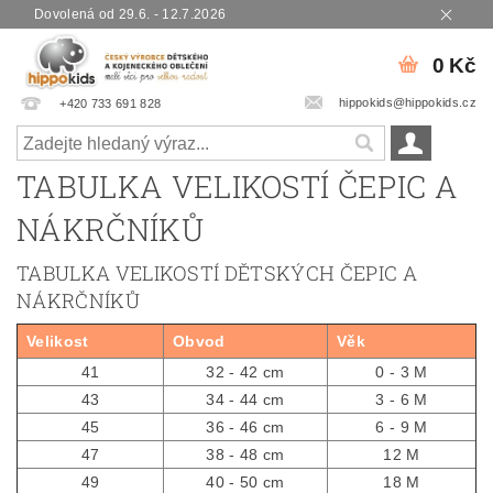
Dovolená od 29.6. - 12.7.2026
0 Kč
hippokids@hippokids.cz
+420 733 691 828
TABULKA VELIKOSTÍ ČEPIC A
NÁKRČNÍKŮ
TABULKA VELIKOSTÍ DĚTSKÝCH ČEPIC A
NÁKRČNÍKŮ
Velikost
Obvod
Věk
41
32 - 42 cm
0 - 3 M
43
34 - 44 cm
3 - 6 M
45
36 - 46 cm
6 - 9 M
47
38 - 48 cm
12 M
49
40 - 50 cm
18 M