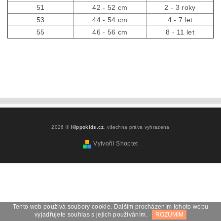
51
42 - 52 cm
2 - 3 roky
53
44 - 54 cm
4 - 7 let
55
46 - 56 cm
8 - 11 let
2026 ©
Hippokids.cz
, všechna práva vyhrazena
Vytvořil Shoptet
Tento web používá soubory cookie. Dalším procházením tohoto webu
vyjadřujete souhlas s jejich používáním.
ROZUMÍM