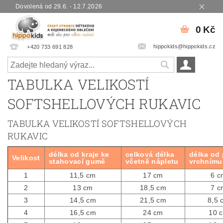
Dovolená od 29.6. - 12.7.2026
0 Kč
hippokids@hippokids.cz
+420 733 691 828
TABULKA VELIKOSTÍ
SOFTSHELLOVÝCH RUKAVIC
TABULKA VELIKOSTÍ SOFTSHELLOVÝCH
RUKAVIC
délka od kraje ke
celková délka
délka od 
Velikost
stahovací gumě
včetně nápletu
vrchnímu 
1
11,5 cm
17 cm
6 c
2
13 cm
18,5 cm
7 c
3
14,5 cm
21,5 cm
8,5 
4
16,5 cm
24 cm
10 