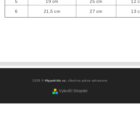
5
19 cm
25 cm
12 
6
21,5 cm
27 cm
13 
2026 ©
Hippokids.cz
, všechna práva vyhrazena
Vytvořil Shoptet