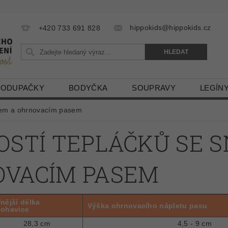
hippokids@hippokids.cz
+420 733 691 828
LODUPAČKY
BODYČKA
SOUPRAVY
LEGÍN
edem a ohrnovacím pasem
OSTÍ TEPLÁČKŮ SE 
OVACÍM PASEM
nější délka
Výška ohrnovacího nápletu pasu
ohavice
28,3 cm
4,5 - 9 cm