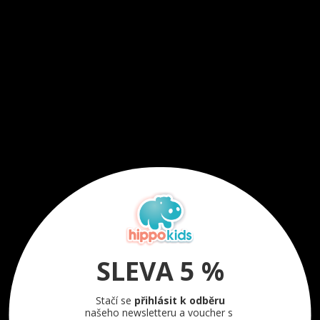
SLEVA 5 %
Stačí se
přihlásit k odběru
našeho newsletteru a voucher s