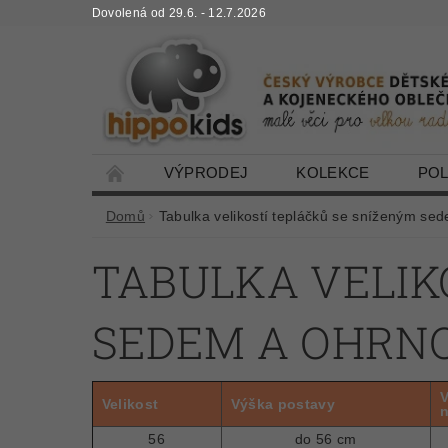
Dovolená od 29.6. - 12.7.2026
VÝPRODEJ
KOLEKCE
PO
Domů
Tabulka velikostí tepláčků se sníženým s
TABULKA VELIK
SEDEM A OHRN
V
Velikost
Výška postavy
n
56
do 56 cm