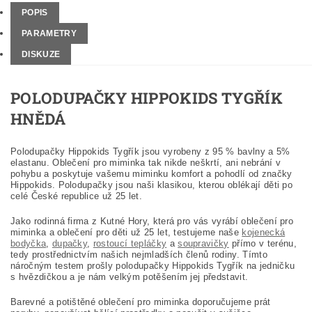
POPIS
PARAMETRY
DISKUZE
POLODUPAČKY HIPPOKIDS TYGŘÍK
HNĚDÁ
Polodupačky Hippokids Tygřík jsou vyrobeny z 95 % bavlny a 5%
elastanu. Oblečení pro miminka tak nikde neškrtí, ani nebrání v
pohybu a poskytuje vašemu miminku komfort a pohodlí od značky
Hippokids. Polodupačky jsou naši klasikou, kterou oblékají děti po
celé České republice už 25 let.
Jako rodinná firma z Kutné Hory, která pro vás vyrábí oblečení pro
miminka a oblečení pro děti už 25 let, testujeme naše
kojenecká
bodyčka
,
dupačky
,
rostoucí tepláčky
a
soupravičky
přímo v terénu,
tedy prostřednictvím našich nejmladších členů rodiny. Tímto
náročným testem prošly polodupačky Hippokids
Tygřík na jedničku
s hvězdičkou a je nám velkým potěšením jej představit.
Barevné a potištěné oblečení pro miminka doporučujeme prát