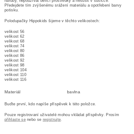
naruby, nepoužívat bělící prostředky a nesušit v sušičce.
Předejdete tím zvýšenému srážení materiálu a opotřebení barvy
potisku.
Polodupačky Hippokids šijeme v těchto velikostech:
velikost 56
velikost 62
velikost 68
velikost 74
velikost 80
velikost 86
velikost 92
velikost 98
velikost 104
velikost 110
velikost 116
Materiál
bavlna
Buďte první, kdo napíše příspěvek k této položce.
Pouze registrovaní uživatelé mohou vkládat příspěvky. Prosím
přihlaste se
nebo se
registrujte
.