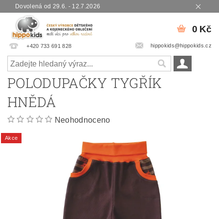
Dovolená od 29.6. - 12.7.2026
0 Kč
hippokids@hippokids.cz
+420 733 691 828
POLODUPAČKY TYGŘÍK
HNĚDÁ
Neohodnoceno
Akce