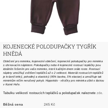
KOJENECKÉ POLODUPAČKY TYGŘÍK
HNĚDÁ
Oblečení pro miminka, kojenecké oblečení, kojenecké polodupačky pro miminka
s ohrnovacím nápletem. Polodupačky nebo-li kojenecké rostoucí tepláčky jsou
ideálním řešením pro vaše miminko, které každým dnem stále roste. Rostoucí
náplety umožňují zvětšení tepláčků až o 2 velikosti. Materiál rostoucích tepláčků
je krásně lehký, pohodlný a elastický (95% bavlna, 5% elastan) a umožňuje tak
miminkům ničím nerušený pohyb. Hippokids - věcičky pro miminka ušité s láskou
v Kutné Hoře.
Tabulku velikostí rostoucích tepláčků a polodupaček naleznete
zde
.
Běžná cena
245 Kč